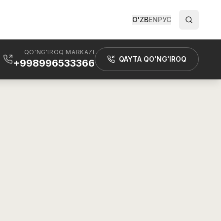
O'ZB
EN
РУС
QO'NG'IROQ MARKAZI
QAYTA QO'NG'IROQ
+998996533366