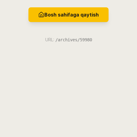
Bosh sahifaga qaytish
URL:
/archives/59980