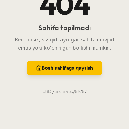
404
Sahifa topilmadi
Kechirasiz, siz qidirayotgan sahifa mavjud
emas yoki ko'chirilgan bo'lishi mumkin.
Bosh sahifaga qaytish
URL:
/archives/59757