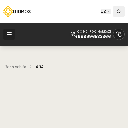
GIDROX
UZ
QO'NG'IROQ MARKAZI
+998996533366
Bosh sahifa
404