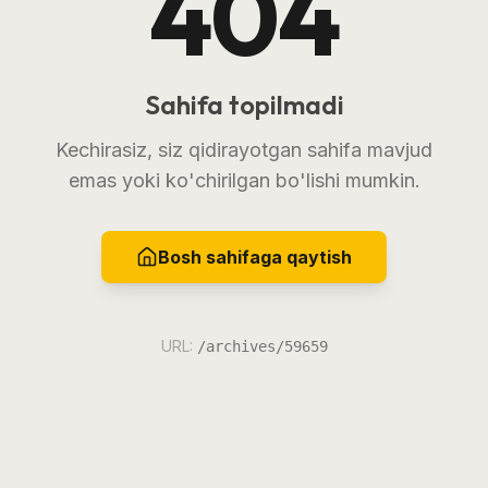
404
Sahifa topilmadi
Kechirasiz, siz qidirayotgan sahifa mavjud
emas yoki ko'chirilgan bo'lishi mumkin.
Bosh sahifaga qaytish
URL:
/archives/59659