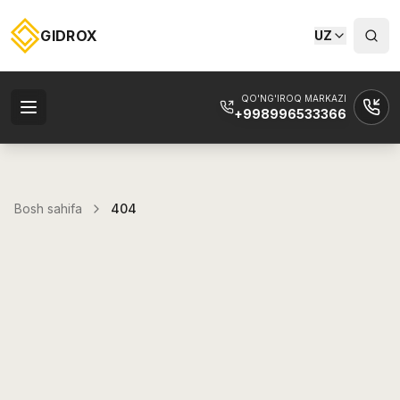
GIDROX
UZ
QO'NG'IROQ MARKAZI
+998996533366
Bosh sahifa
404