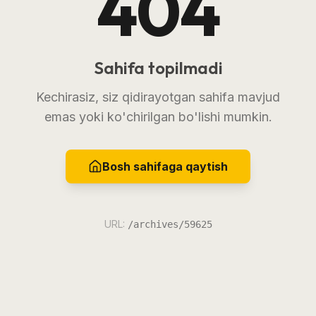
404
Sahifa topilmadi
Kechirasiz, siz qidirayotgan sahifa mavjud
emas yoki ko'chirilgan bo'lishi mumkin.
Bosh sahifaga qaytish
URL:
/archives/59625