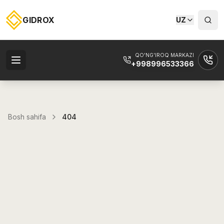
GIDROX
UZ
QO'NG'IROQ MARKAZI
+998996533366
Bosh sahifa
404