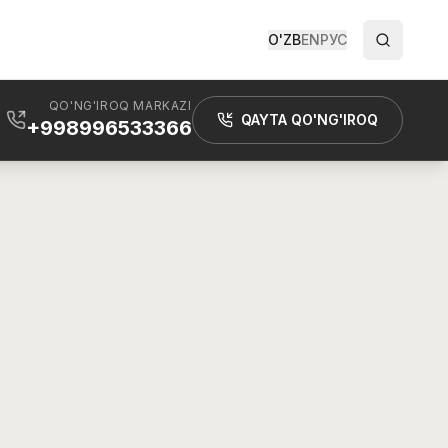
O'ZB
EN
РУС
QO'NG'IROQ MARKAZI
QAYTA QO'NG'IROQ
+998996533366