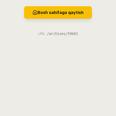
Bosh sahifaga qaytish
URL:
/archives/59601