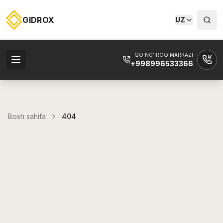
GIDROX
UZ
QO'NG'IROQ MARKAZI
+998996533366
Bosh sahifa
404