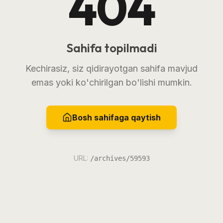
404
Sahifa topilmadi
Kechirasiz, siz qidirayotgan sahifa mavjud
emas yoki ko'chirilgan bo'lishi mumkin.
Bosh sahifaga qaytish
URL:
/archives/59593