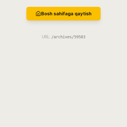
Bosh sahifaga qaytish
URL:
/archives/59583