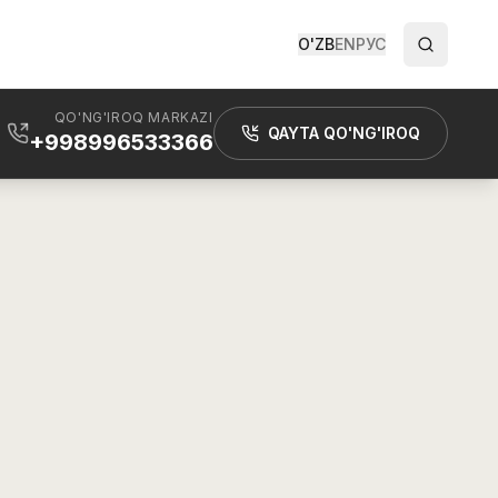
O'ZB
EN
РУС
QO'NG'IROQ MARKAZI
QAYTA QO'NG'IROQ
+998996533366