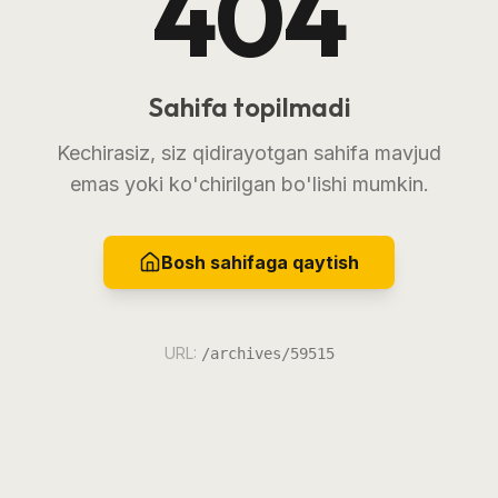
404
Sahifa topilmadi
Kechirasiz, siz qidirayotgan sahifa mavjud
emas yoki ko'chirilgan bo'lishi mumkin.
Bosh sahifaga qaytish
URL:
/archives/59515