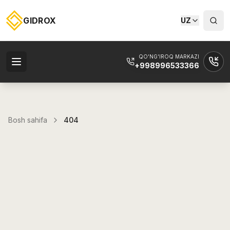
GIDROX
UZ
QO'NG'IROQ MARKAZI
+998996533366
Bosh sahifa
404