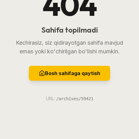
404
Sahifa topilmadi
Kechirasiz, siz qidirayotgan sahifa mavjud
emas yoki ko'chirilgan bo'lishi mumkin.
Bosh sahifaga qaytish
URL:
/archives/59421