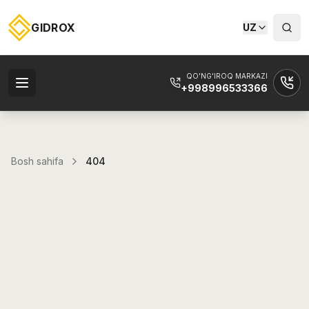
GIDROX
UZ
QO'NG'IROQ MARKAZI
+998996533366
Bosh sahifa
404