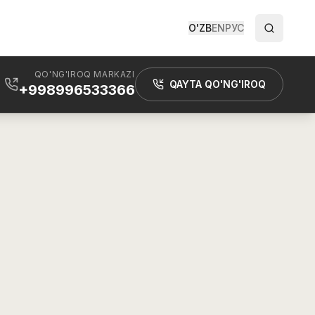
O'ZB
EN
РУС
QO'NG'IROQ MARKAZI
QAYTA QO'NG'IROQ
+998996533366