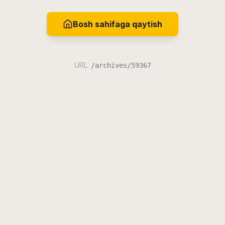
Bosh sahifaga qaytish
URL:
/archives/59367