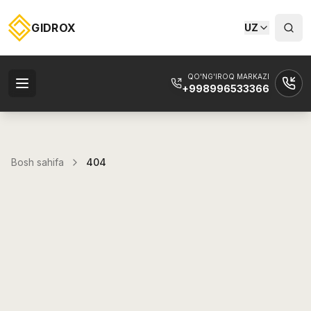
GIDROX
UZ
QO'NG'IROQ MARKAZI
+998996533366
Bosh sahifa
404