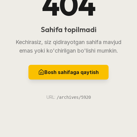
404
Sahifa topilmadi
Kechirasiz, siz qidirayotgan sahifa mavjud
emas yoki ko'chirilgan bo'lishi mumkin.
Bosh sahifaga qaytish
URL:
/archives/5920