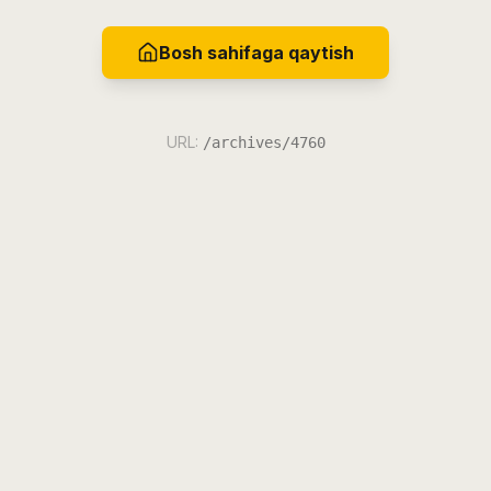
Bosh sahifaga qaytish
URL:
/archives/4760