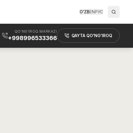
O'ZB
EN
РУС
QO'NG'IROQ MARKAZI
QAYTA QO'NG'IROQ
+998996533366