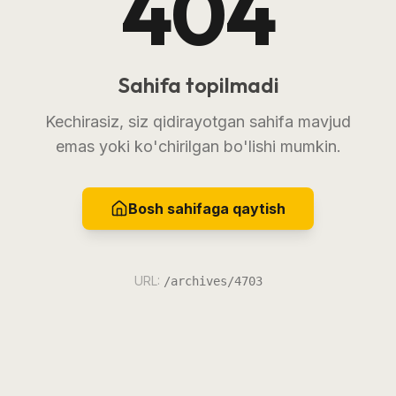
404
Sahifa topilmadi
Kechirasiz, siz qidirayotgan sahifa mavjud
emas yoki ko'chirilgan bo'lishi mumkin.
Bosh sahifaga qaytish
URL:
/archives/4703