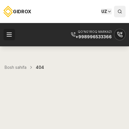
GIDROX
UZ
QO'NG'IROQ MARKAZI
+998996533366
Bosh sahifa
404