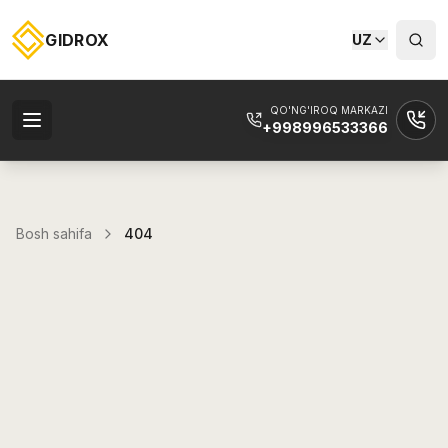
GIDROX
UZ
QO'NG'IROQ MARKAZI
+998996533366
Bosh sahifa
404