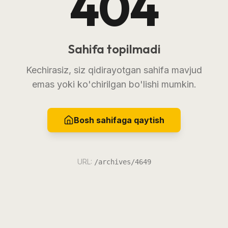
404
Sahifa topilmadi
Kechirasiz, siz qidirayotgan sahifa mavjud
emas yoki ko'chirilgan bo'lishi mumkin.
Bosh sahifaga qaytish
URL:
/archives/4649