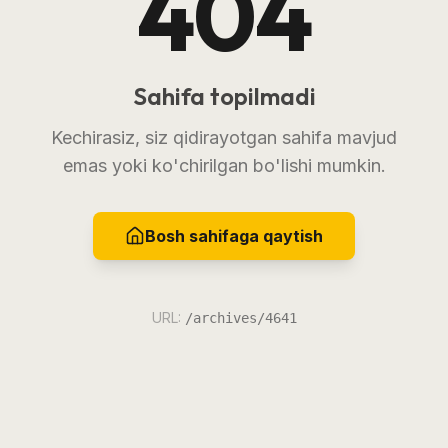
404
Sahifa topilmadi
Kechirasiz, siz qidirayotgan sahifa mavjud
emas yoki ko'chirilgan bo'lishi mumkin.
Bosh sahifaga qaytish
URL:
/archives/4641