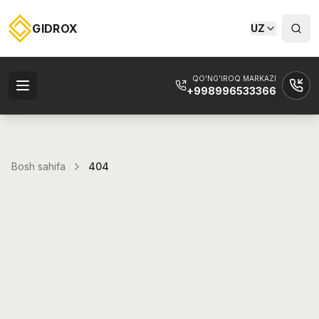
GIDROX
UZ
QO'NG'IROQ MARKAZI
+998996533366
Bosh sahifa
404