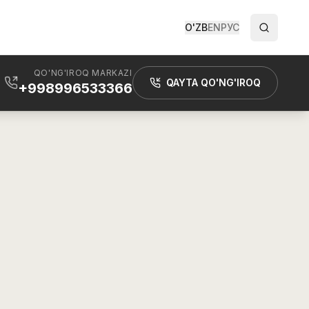
O'ZB
EN
РУС
QO'NG'IROQ MARKAZI
QAYTA QO'NG'IROQ
+998996533366