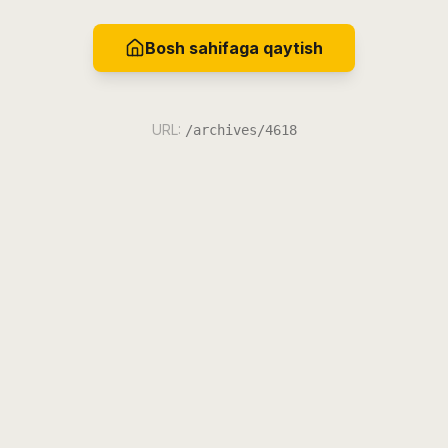
Bosh sahifaga qaytish
URL:
/archives/4618