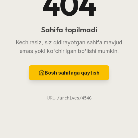
404
Sahifa topilmadi
Kechirasiz, siz qidirayotgan sahifa mavjud
emas yoki ko'chirilgan bo'lishi mumkin.
Bosh sahifaga qaytish
URL:
/archives/4546