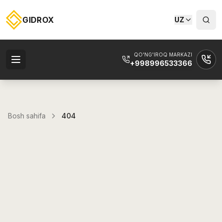
GIDROX
UZ
QO'NG'IROQ MARKAZI
+998996533366
Bosh sahifa
404