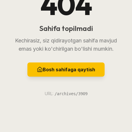
404
Sahifa topilmadi
Kechirasiz, siz qidirayotgan sahifa mavjud
emas yoki ko'chirilgan bo'lishi mumkin.
Bosh sahifaga qaytish
URL:
/archives/3909