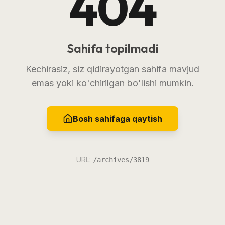
404
Sahifa topilmadi
Kechirasiz, siz qidirayotgan sahifa mavjud
emas yoki ko'chirilgan bo'lishi mumkin.
Bosh sahifaga qaytish
URL:
/archives/3819