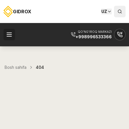
GIDROX
UZ
QO'NG'IROQ MARKAZI
+998996533366
Bosh sahifa
404