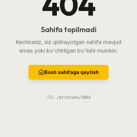
404
Sahifa topilmadi
Kechirasiz, siz qidirayotgan sahifa mavjud
emas yoki ko'chirilgan bo'lishi mumkin.
Bosh sahifaga qaytish
URL:
/archives/3802