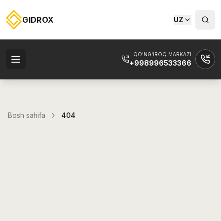
GIDROX
UZ
QO'NG'IROQ MARKAZI
+998996533366
Bosh sahifa
404