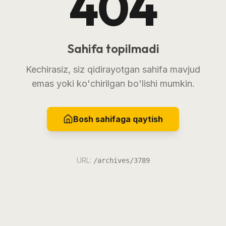
404
Sahifa topilmadi
Kechirasiz, siz qidirayotgan sahifa mavjud
emas yoki ko'chirilgan bo'lishi mumkin.
Bosh sahifaga qaytish
URL:
/archives/3789