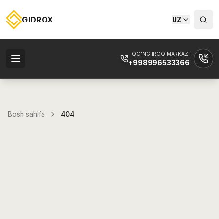
GIDROX
UZ
QO'NG'IROQ MARKAZI
+998996533366
Bosh sahifa
404