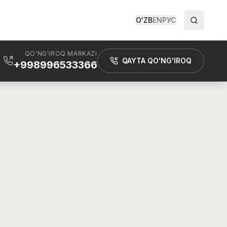
O'ZB
EN
РУС
QO'NG'IROQ MARKAZI
QAYTA QO'NG'IROQ
+998996533366