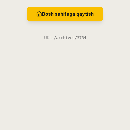
Bosh sahifaga qaytish
URL:
/archives/3754