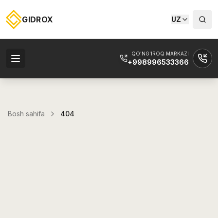
GIDROX
UZ
QO'NG'IROQ MARKAZI
+998996533366
Bosh sahifa
404