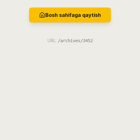
Bosh sahifaga qaytish
URL:
/archives/3452