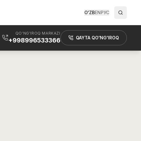
O'ZB
EN
РУС
QO'NG'IROQ MARKAZI
QAYTA QO'NG'IROQ
+998996533366