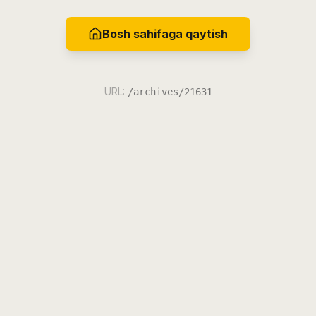
Bosh sahifaga qaytish
URL:
/archives/21631