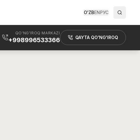
O'ZB
EN
РУС
QO'NG'IROQ MARKAZI
QAYTA QO'NG'IROQ
+998996533366