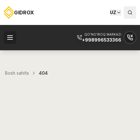
GIDROX
UZ
QO'NG'IROQ MARKAZI
+998996533366
Bosh sahifa
404