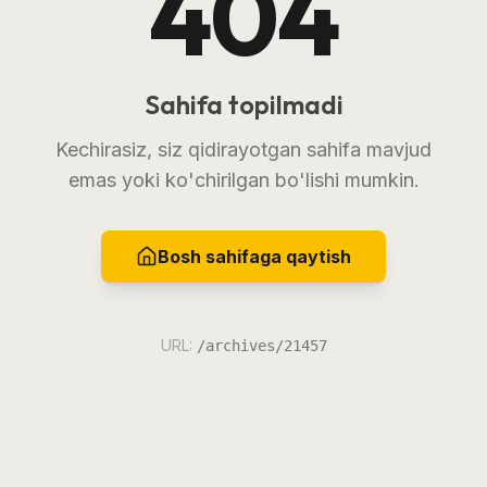
404
Sahifa topilmadi
Kechirasiz, siz qidirayotgan sahifa mavjud
emas yoki ko'chirilgan bo'lishi mumkin.
Bosh sahifaga qaytish
URL:
/archives/21457