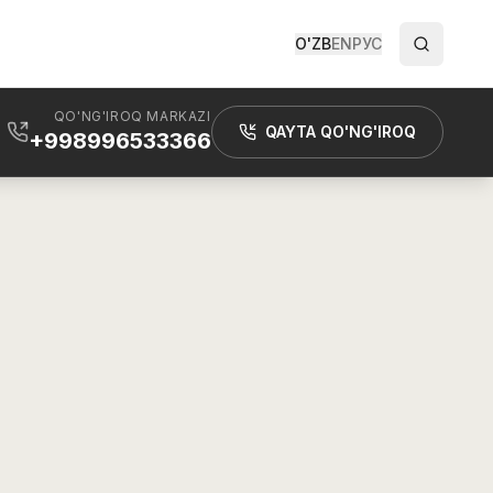
O'ZB
EN
РУС
QO'NG'IROQ MARKAZI
QAYTA QO'NG'IROQ
+998996533366