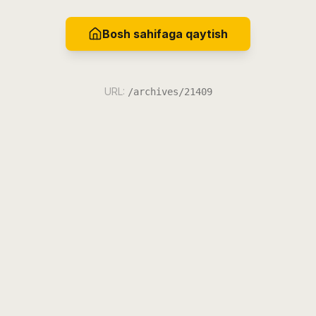
Bosh sahifaga qaytish
URL:
/archives/21409