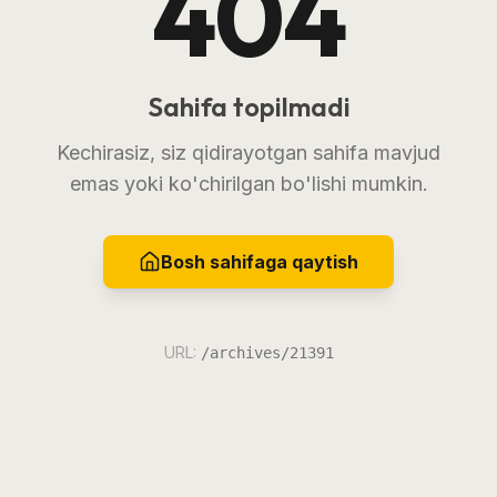
404
Sahifa topilmadi
Kechirasiz, siz qidirayotgan sahifa mavjud
emas yoki ko'chirilgan bo'lishi mumkin.
Bosh sahifaga qaytish
URL:
/archives/21391