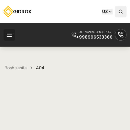
GIDROX
UZ
QO'NG'IROQ MARKAZI
+998996533366
Bosh sahifa
404