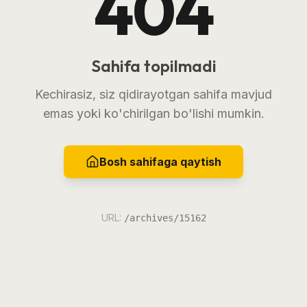
404
Sahifa topilmadi
Kechirasiz, siz qidirayotgan sahifa mavjud
emas yoki ko'chirilgan bo'lishi mumkin.
Bosh sahifaga qaytish
URL:
/archives/15162