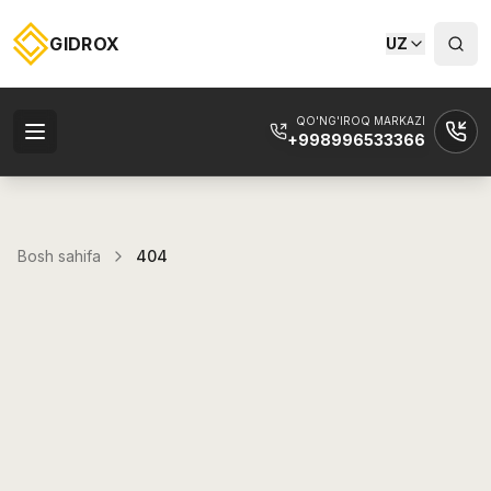
GIDROX
UZ
QO'NG'IROQ MARKAZI
+998996533366
Bosh sahifa
404