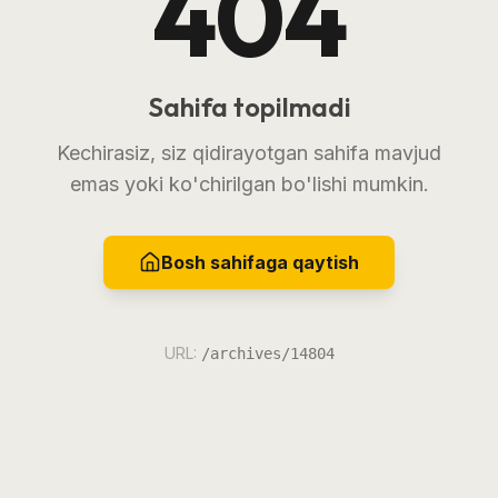
404
Sahifa topilmadi
Kechirasiz, siz qidirayotgan sahifa mavjud
emas yoki ko'chirilgan bo'lishi mumkin.
Bosh sahifaga qaytish
URL:
/archives/14804