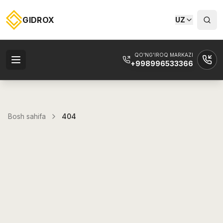
GIDROX
UZ
QO'NG'IROQ MARKAZI
+998996533366
Bosh sahifa
404