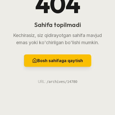
404
Sahifa topilmadi
Kechirasiz, siz qidirayotgan sahifa mavjud
emas yoki ko'chirilgan bo'lishi mumkin.
Bosh sahifaga qaytish
URL:
/archives/14780