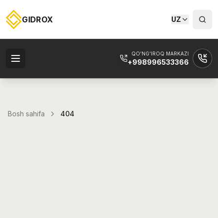
GIDROX
UZ
QO'NG'IROQ MARKAZI
+998996533366
Bosh sahifa
404