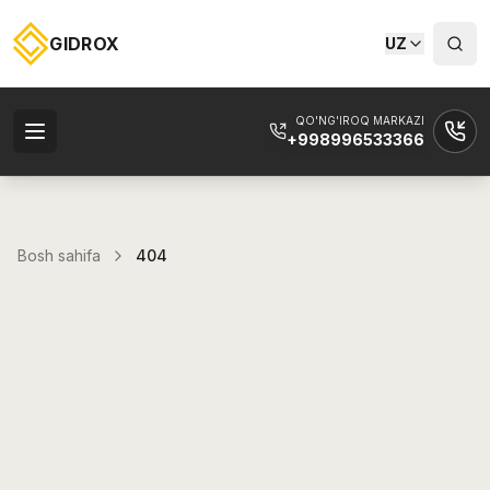
GIDROX
UZ
QO'NG'IROQ MARKAZI
+998996533366
Bosh sahifa
404