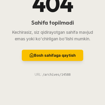
404
Sahifa topilmadi
Kechirasiz, siz qidirayotgan sahifa mavjud
emas yoki ko'chirilgan bo'lishi mumkin.
Bosh sahifaga qaytish
URL:
/archives/14588