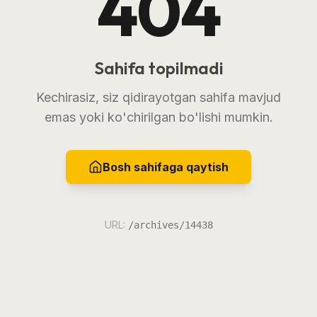
404
Sahifa topilmadi
Kechirasiz, siz qidirayotgan sahifa mavjud
emas yoki ko'chirilgan bo'lishi mumkin.
Bosh sahifaga qaytish
URL:
/archives/14438