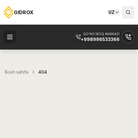
GIDROX
UZ
QO'NG'IROQ MARKAZI
+998996533366
Bosh sahifa
404