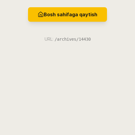
Bosh sahifaga qaytish
URL:
/archives/14430