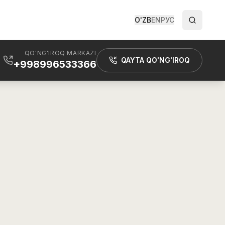
O'ZB
EN
РУС
QO'NG'IROQ MARKAZI
QAYTA QO'NG'IROQ
+998996533366