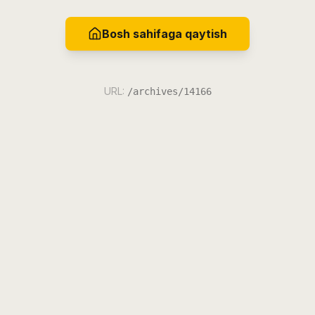
Bosh sahifaga qaytish
URL:
/archives/14166