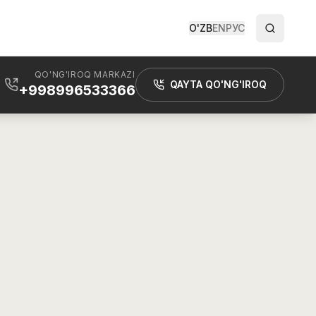
O'ZB
EN
РУС
QO'NG'IROQ MARKAZI
QAYTA QO'NG'IROQ
+998996533366