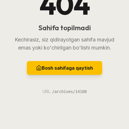
404
Sahifa topilmadi
Kechirasiz, siz qidirayotgan sahifa mavjud
emas yoki ko'chirilgan bo'lishi mumkin.
Bosh sahifaga qaytish
URL:
/archives/14108