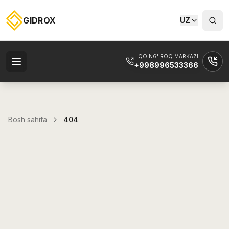
GIDROX
UZ
QO'NG'IROQ MARKAZI
+998996533366
Bosh sahifa
404