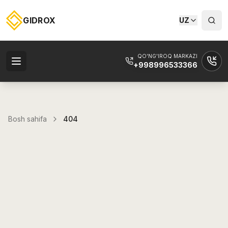
GIDROX
UZ
QO'NG'IROQ MARKAZI
+998996533366
Bosh sahifa
404