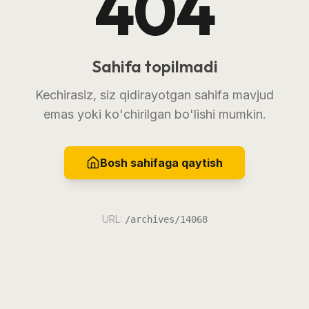
404
Sahifa topilmadi
Kechirasiz, siz qidirayotgan sahifa mavjud
emas yoki ko'chirilgan bo'lishi mumkin.
Bosh sahifaga qaytish
URL:
/archives/14068