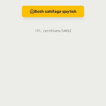
Bosh sahifaga qaytish
URL:
/archives/14012