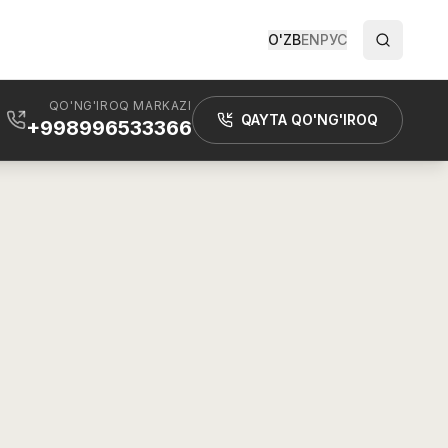
O'ZB
EN
РУС
QO'NG'IROQ MARKAZI
QAYTA QO'NG'IROQ
+998996533366