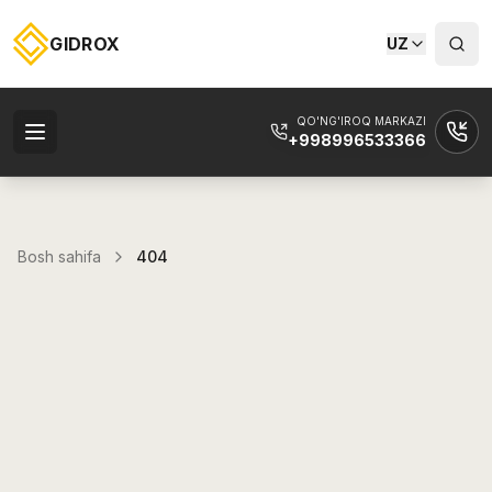
GIDROX
UZ
QO'NG'IROQ MARKAZI
+998996533366
Bosh sahifa
404