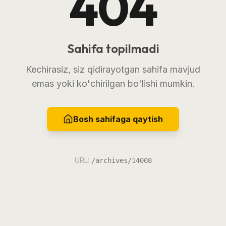
404
Sahifa topilmadi
Kechirasiz, siz qidirayotgan sahifa mavjud
emas yoki ko'chirilgan bo'lishi mumkin.
Bosh sahifaga qaytish
URL:
/archives/14008