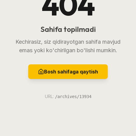
404
Sahifa topilmadi
Kechirasiz, siz qidirayotgan sahifa mavjud
emas yoki ko'chirilgan bo'lishi mumkin.
Bosh sahifaga qaytish
URL:
/archives/13934