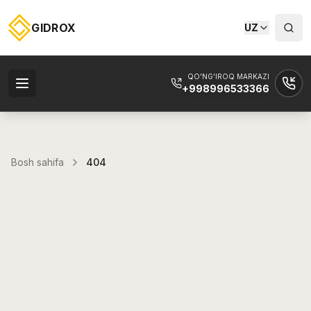
GIDROX
UZ
QO'NG'IROQ MARKAZI
+998996533366
Bosh sahifa
404