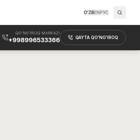
O'ZB
EN
РУС
QO'NG'IROQ MARKAZI
QAYTA QO'NG'IROQ
+998996533366