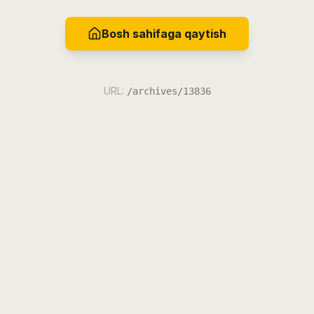
Bosh sahifaga qaytish
URL:
/archives/13836