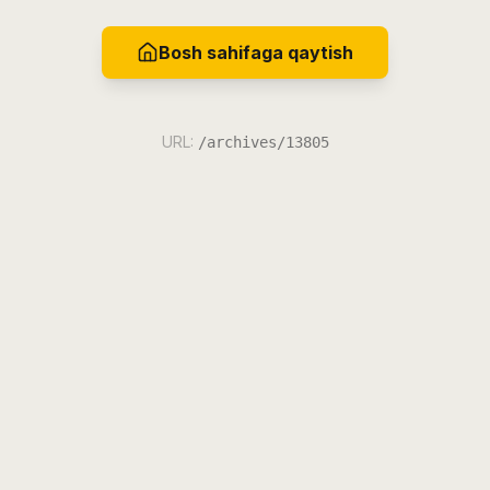
Bosh sahifaga qaytish
URL:
/archives/13805