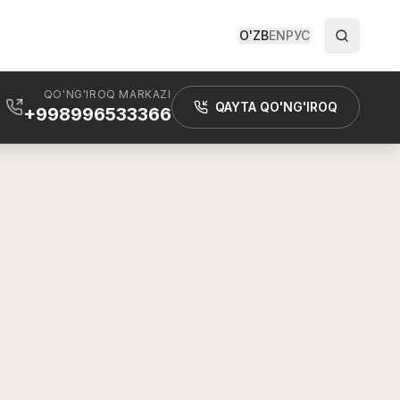
O'ZB
EN
РУС
QO'NG'IROQ MARKAZI
QAYTA QO'NG'IROQ
+998996533366