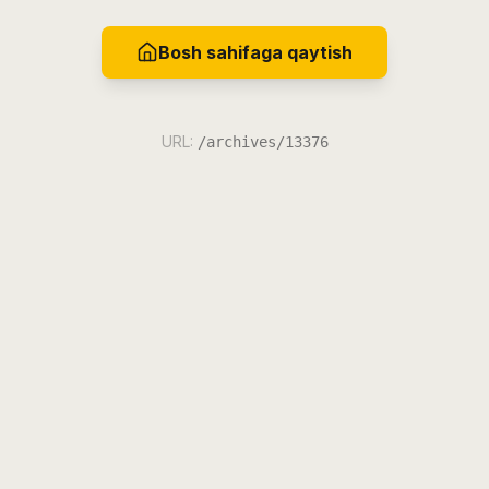
Bosh sahifaga qaytish
URL:
/archives/13376