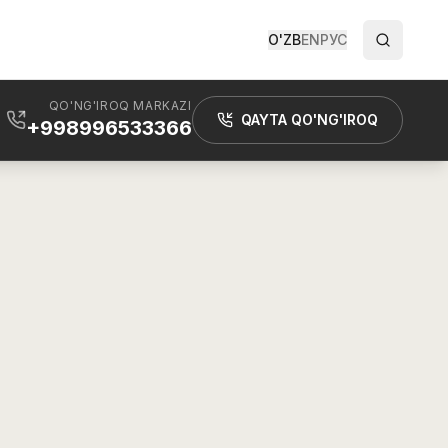
O'ZB
EN
РУС
QO'NG'IROQ MARKAZI
QAYTA QO'NG'IROQ
+998996533366