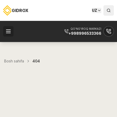
GIDROX
UZ
QO'NG'IROQ MARKAZI
+998996533366
Bosh sahifa
404