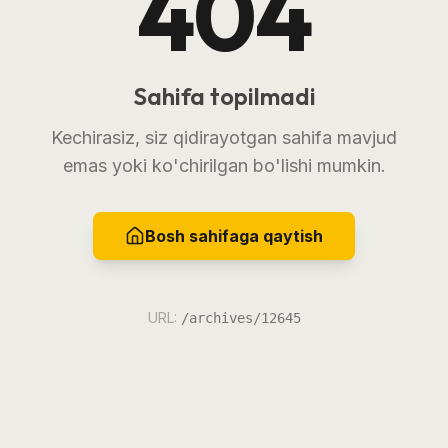
404
Sahifa topilmadi
Kechirasiz, siz qidirayotgan sahifa mavjud
emas yoki ko'chirilgan bo'lishi mumkin.
Bosh sahifaga qaytish
URL:
/archives/12645