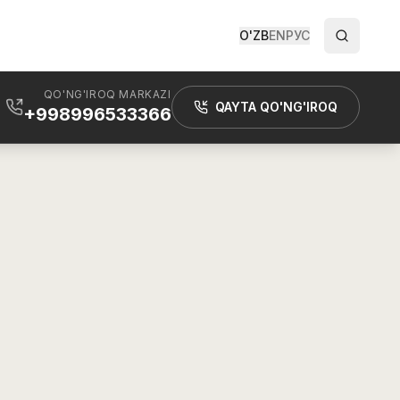
O'ZB
EN
РУС
QO'NG'IROQ MARKAZI
QAYTA QO'NG'IROQ
+998996533366