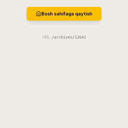
Bosh sahifaga qaytish
URL:
/archives/12641