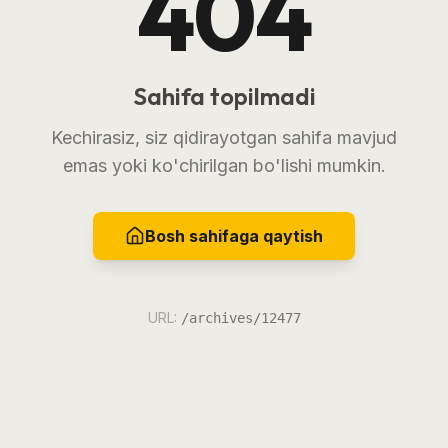
404
Sahifa topilmadi
Kechirasiz, siz qidirayotgan sahifa mavjud
emas yoki ko'chirilgan bo'lishi mumkin.
Bosh sahifaga qaytish
URL:
/archives/12477