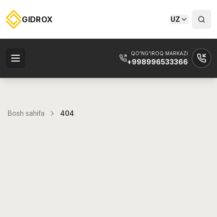
GIDROX
UZ
QO'NG'IROQ MARKAZI
+998996533366
Bosh sahifa
404