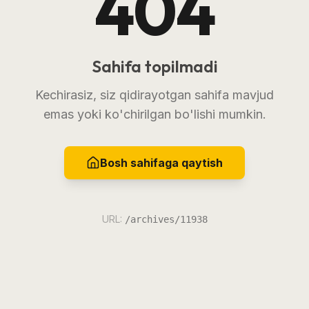
404
Sahifa topilmadi
Kechirasiz, siz qidirayotgan sahifa mavjud
emas yoki ko'chirilgan bo'lishi mumkin.
Bosh sahifaga qaytish
URL:
/archives/11938