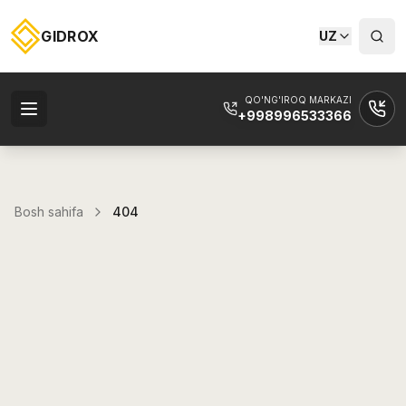
GIDROX
UZ
QO'NG'IROQ MARKAZI
+998996533366
Bosh sahifa
404