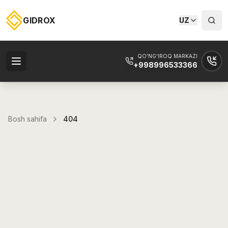
GIDROX
UZ
QO'NG'IROQ MARKAZI
+998996533366
Bosh sahifa
404