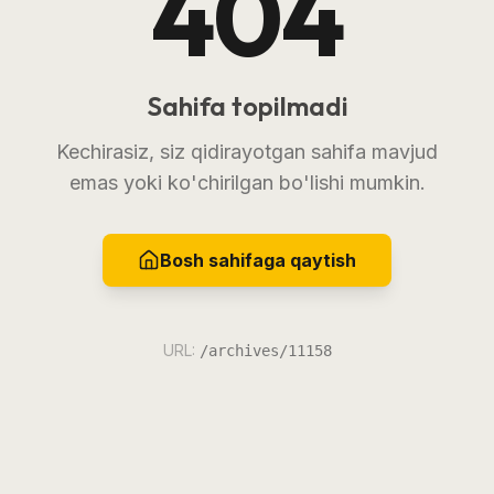
404
Sahifa topilmadi
Kechirasiz, siz qidirayotgan sahifa mavjud
emas yoki ko'chirilgan bo'lishi mumkin.
Bosh sahifaga qaytish
URL:
/archives/11158