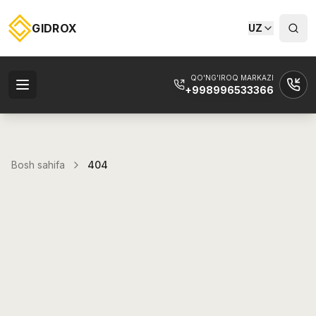
GIDROX
UZ
QO'NG'IROQ MARKAZI
+998996533366
Bosh sahifa
404