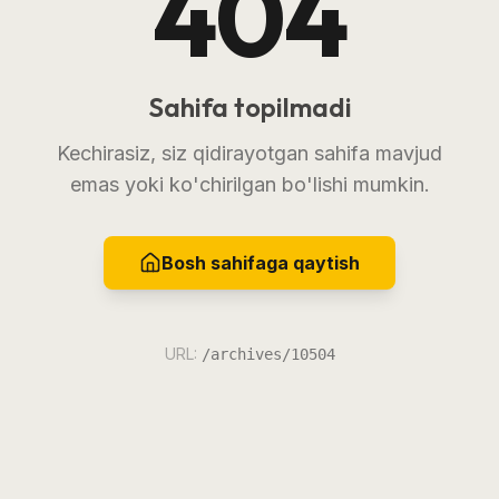
404
Sahifa topilmadi
Kechirasiz, siz qidirayotgan sahifa mavjud
emas yoki ko'chirilgan bo'lishi mumkin.
Bosh sahifaga qaytish
URL:
/archives/10504